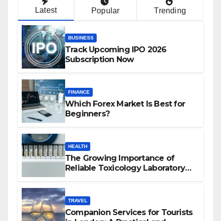
Latest
Popular
Trending
BUSINESS
Track Upcoming IPO 2026
Subscription Now
FINANCE
Which Forex Market Is Best for
Beginners?
HEALTH
The Growing Importance of
Reliable Toxicology Laboratory
Services in Hawaii
TRAVEL
Companion Services for Tourists