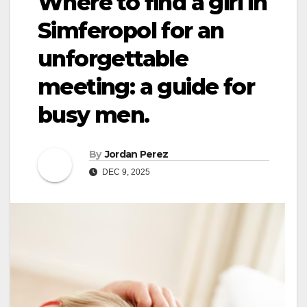
Where to find a girl in
Simferopol for an
unforgettable
meeting: a guide for
busy men.
By
Jordan Perez
DEC 9, 2025