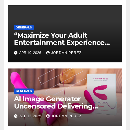
GENERALS
“Maximize Your Adult
Entertainment Experience
with Cobra Store IPTV
APR 10, 2026
JORDAN PEREZ
Subscription”
GENERALS
AI Image Generator
Uncensored Delivering
Personalized Digital Art
SEP 12, 2025
JORDAN PEREZ
Creation That Matches User
Preferences